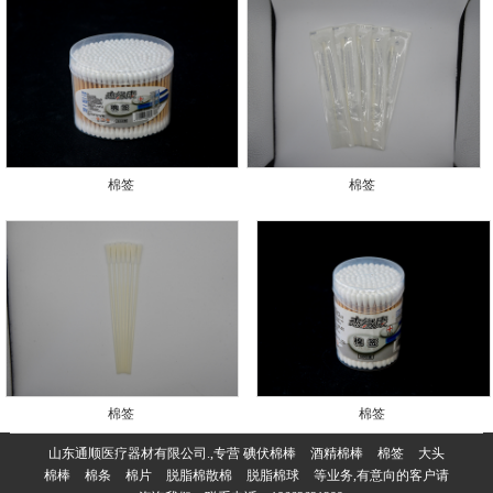
棉签
棉签
棉签
棉签
山东通顺医疗器材有限公司.,专营
碘伏棉棒
酒精棉棒
棉签
大头
棉棒
棉条
棉片
脱脂棉散棉
脱脂棉球
等业务,有意向的客户请