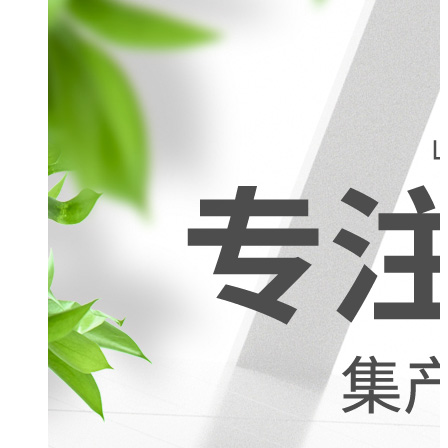
棉签
大头棉棒
棉条
棉片
脱脂棉散棉