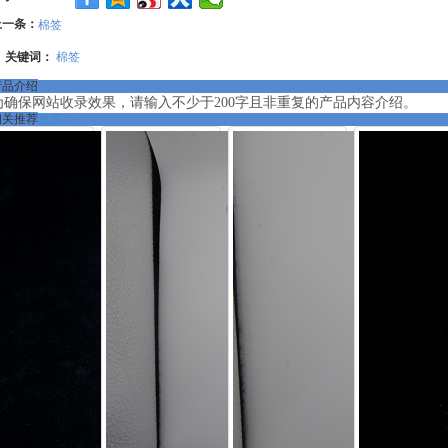
上一条：
棉签
关键词：
棉签
产品介绍
为确保网站收录效果，请输入不少于200字且非重复的产品内容介绍。
相关推荐
更多>>