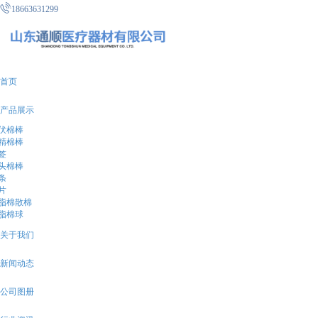
18663631299
首页
产品展示
伏棉棒
精棉棒
签
头棉棒
条
片
脂棉散棉
脂棉球
关于我们
新闻动态
公司图册