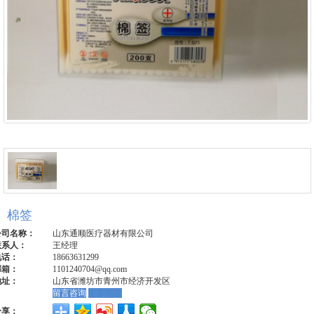
棉签
公司名称：
山东通顺医疗器材有限公司
联系人：
王经理
电话：
18663631299
邮箱：
1101240704@qq.com
地址：
山东省潍坊市青州市经济开发区
留言咨询
更多信息
分享：